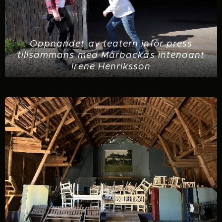
Öppnandet av teatern inför press
tillsammans med Mårbackas intendant
Irene Henriksson