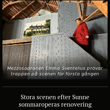
Mezzosopranen Emma Sventelius prövar
trappen på scenen för första gången
Stora scenen efter Sunne
sommaroperas renovering